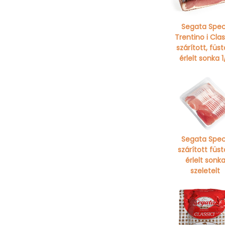
Segata Spe
Trentino i Clas
szárított, füstö
érlelt sonka 1
Segata Spe
szárított füst
érlelt sonk
szeletelt