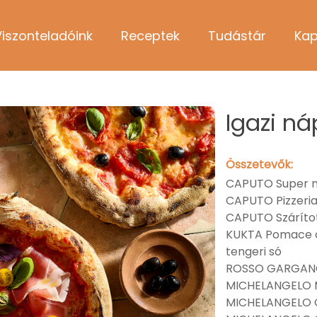
Viszonteladóink
Receptek
Tudástár
Kap
Igazi ná
Összetevők:
CAPUTO Super nu
CAPUTO Pizzeria 
CAPUTO Szárítot
KUKTA Pomace o
tengeri só
ROSSO GARGANO
MICHELANGELO 
MICHELANGELO 