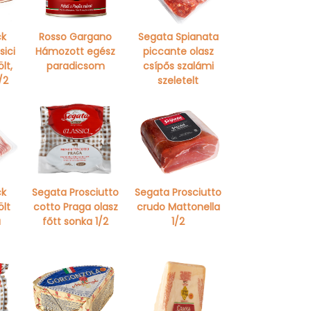
ck
Rosso Gargano
Segata Spianata
sici
Hámozott egész
piccante olasz
lt,
paradicsom
csípős szalámi
/2
szeletelt
ck
Segata Prosciutto
Segata Prosciutto
ölt
cotto Praga olasz
crudo Mattonella
a
főtt sonka 1/2
1/2