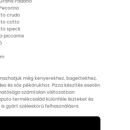
Grana Padano
Pecorino
tto crudo
to cotto
tto speck
a piccante
ó
om
almazhatjuk még kenyerekhez, bagettekhez,
es és sós pékárukhoz. Pizza készítés esetén
álhatósága számtalan változatban
puto termékcsalád különféle liszteket és
 is gyárt széleskörű felhasználásra.