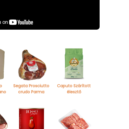
o
Segata Prosciutto
Caputo Szárított
ano
crudo Parma
élesztő