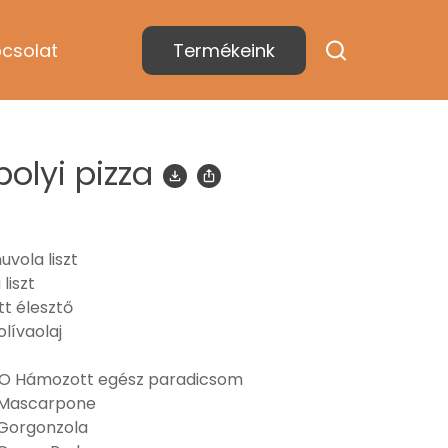
csolat
Termékeink
polyi pizza
vola liszt
liszt
t élesztő
lívaolaj
 Hámozott egész paradicsom
Mascarpone
Gorgonzola