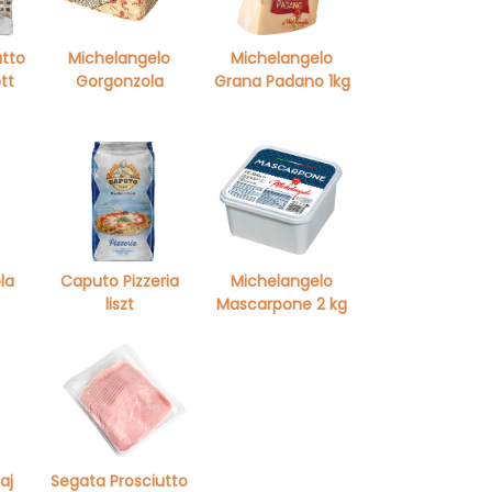
utto
Michelangelo
Michelangelo
tt
Gorgonzola
Grana Padano 1kg
la
Caputo Pizzeria
Michelangelo
liszt
Mascarpone 2 kg
aj
Segata Prosciutto