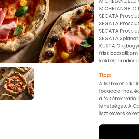
MICHELANGELO 
MICHELANGELO 
SEGATA Prosciu
SEGATA Prosciut
SEGATA Prosciu
SEGATA Spianat
KUKTA Olajbogy
friss bazsalikom
koktélparadics
Tipp:
A liszteket alk
focaccia-hoz, éd
a feltétek vari
lehetséges. A Ca
lisztkeverékeket